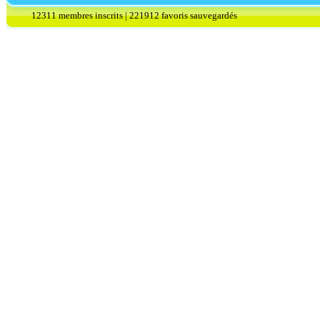
12311 membres inscrits | 221912 favoris sauvegardés