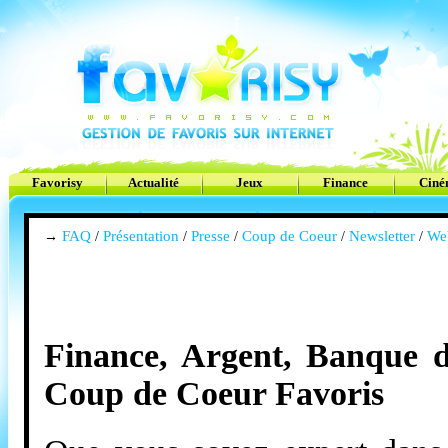
Favorisy
Actualité
Jeux
Finance
Cin
FAQ
Présentation
Presse
Coup de Coeur
Newsletter
We
→
/
/
/
/
/
Finance, Argent, Banque d
Coup de Coeur Favoris