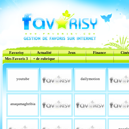
Favorisy
Actualité
Jeux
Finance
Cin
Mes Favoris 3
+ de rubrique
youtube
dailymotion
anaqamaghribia
googl